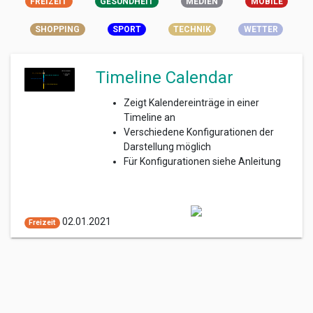
FREIZEIT
GESUNDHEIT
MEDIEN
MOBILE
SHOPPING
SPORT
TECHNIK
WETTER
Timeline Calendar
Zeigt Kalendereinträge in einer
Timeline an
Verschiedene Konfigurationen der
Darstellung möglich
Für Konfigurationen siehe Anleitung
02.01.2021
Freizeit