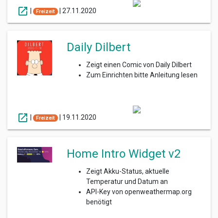
open_in_new
|
|
27.11.2020
Freizeit
Daily Dilbert
Zeigt einen Comic von Daily Dilbert
Zum Einrichten bitte Anleitung lesen
open_in_new
|
|
19.11.2020
Freizeit
Home Intro Widget v2
Zeigt Akku-Status, aktuelle
Temperatur und Datum an
API-Key von openweathermap.org
benötigt