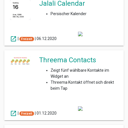
Jalali Calendar
Persischer Kalender
open_in_new
|
|
06.12.2020
Freizeit
Threema Contacts
Zeigt fünf wählbare Kontakte im
Widget an
Threema Kontakt öffnet sich direkt
beim Tap
open_in_new
|
|
01.12.2020
Freizeit