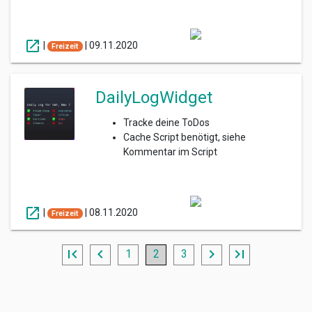
open_in_new
|
|
09.11.2020
Freizeit
DailyLogWidget
Tracke deine ToDos
Cache Script benötigt, siehe
Kommentar im Script
open_in_new
|
|
08.11.2020
Freizeit
first_page
chevron_left
chevron_right
last_page
1
2
3