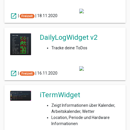
open_in_new
|
|
18.11.2020
Freizeit
DailyLogWidget v2
Tracke deine ToDos
open_in_new
|
|
16.11.2020
Freizeit
iTermWidget
Zeigt Informationen über Kalender,
Arbeitskalender, Wetter
Location, Periode und Hardware
Informationen