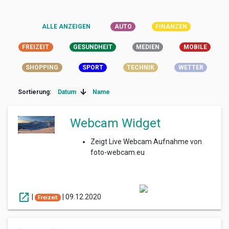
ALLE ANZEIGEN
AUTO
FINANZEN
FREIZEIT
GESUNDHEIT
MEDIEN
MOBILE
SHOPPING
SPORT
TECHNIK
WETTER
Sortierung:
Datum
Name
Webcam Widget
Zeigt Live Webcam Aufnahme von
foto-webcam.eu
open_in_new
|
|
09.12.2020
Freizeit